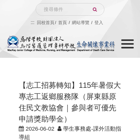
跳
Search
到
:::
回校首頁
首頁
網站導覽
登入
主
Toggle
要
navigati
內
容
【志工招募轉知】115年暑假大
專志工返鄉服務隊（屏東縣原
住民文教協會｜參與者可優先
申請獎助學金）
2026-06-02
學生事務處-課外活動指
導組