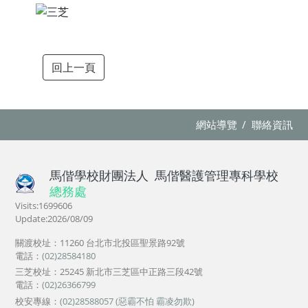
回上一頁
網站導覽
聯絡資訊
馬偕學校財團法人
馬偕醫護管理專科學校
總務處
Visits:1699606
Update:2026/08/09
關渡校址：11260 台北市北投區聖景路92號
電話：
(02)28584180
三芝校址：25245 新北市三芝區中正路三段42號
電話：
(02)26366799
校安專線：
(02)28588057 (惡霸不怕 霸凌勿欺)