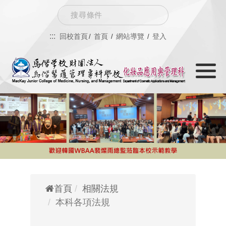
跳
Search
到
:::
回校首頁
首頁
網站導覽
登入
主
Toggle
要
navigati
內
容
首頁
相關法規
本科各項法規