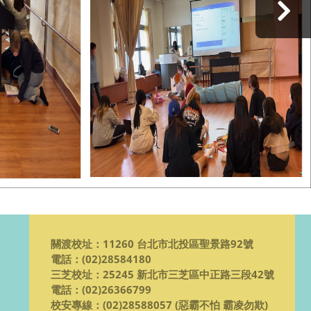
›
關渡校址：11260 台北市北投區聖景路92號
電話：
(02)28584180
三芝校址：25245 新北市三芝區中正路三段42號
電話：
(02)26366799
校安專線：
(02)28588057 (惡霸不怕 霸凌勿欺)