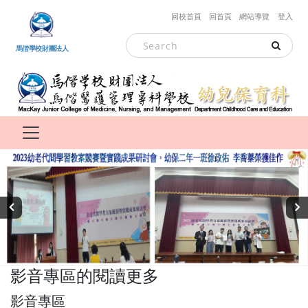
跳到主要內容
回校首頁
回首頁
網站導覽
登入
馬偕學校財團法人
‹
›
影音專區的閱讀更多
影音專區