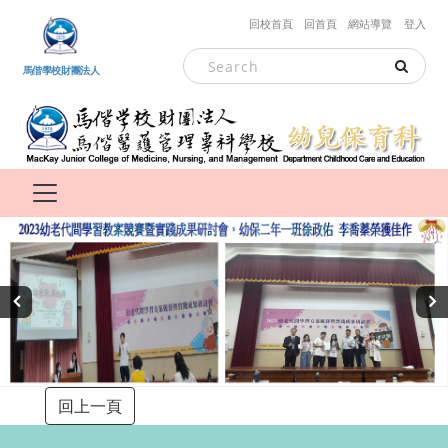
跳到主要內容
回校首頁
回首頁
網站導覽
登入
馬偕學校財團法人
‹
›