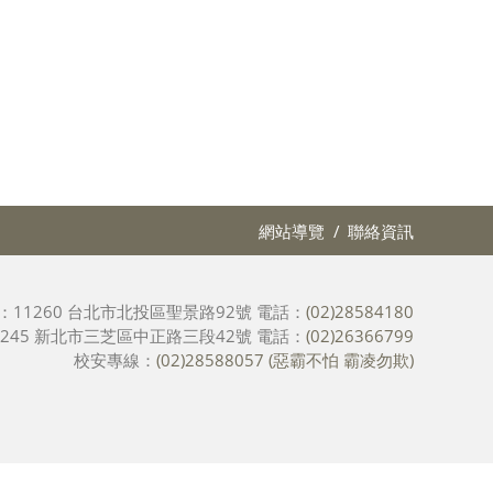
網站導覽
聯絡資訊
：11260 台北市北投區聖景路92號
電話：
(02)28584180
245 新北市三芝區中正路三段42號
電話：
(02)26366799
校安專線：
(02)28588057 (惡霸不怕 霸凌勿欺)