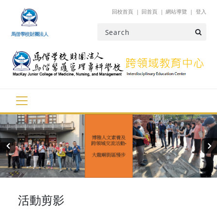
跳到主要內容
回校首頁
回首頁
網站導覽
登入
馬偕學校財團法人
‹
›
活動剪影