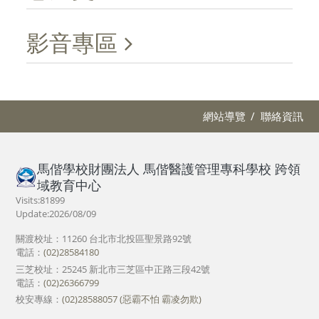
影音專區
網站導覽
聯絡資訊
馬偕學校財團法人 馬偕醫護管理專科學校 跨領
域教育中心
Visits:81899
Update:2026/08/09
關渡校址：11260 台北市北投區聖景路92號
電話：
(02)28584180
三芝校址：25245 新北市三芝區中正路三段42號
電話：
(02)26366799
校安專線：
(02)28588057 (惡霸不怕 霸凌勿欺)