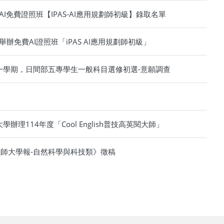
AI免費證照班【IPAS-AI應用規劃師初級】錄取名單
辦免費AI證照班「iPAS AI應用規劃師初級」
第一學期，日間部五專學生一般科目選修初選-意願調查
辦理114年度「Cool English普技高英閱大師」
師大學報-自然科學與科技類》徵稿