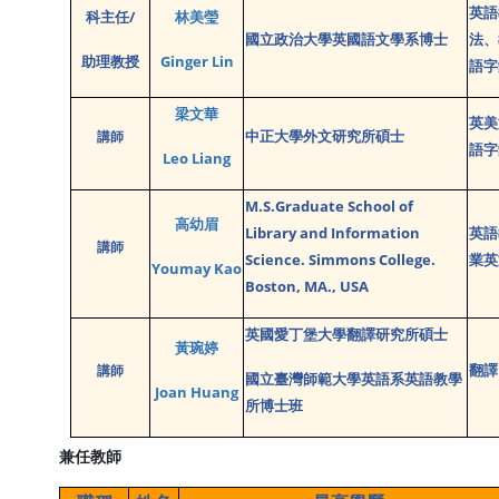
英語
科主任/
林美瑩
國立政治大學英國語文學系博士
法、
助理教授
Ginger Lin
語字
梁文華
英美
中正大學外文研究所碩士
講師
語字
Leo Liang
M.S.Graduate School of
高幼眉
Library and Information
英語
講師
Science. Simmons College.
業英
Youmay Kao
Boston, MA., USA
英國愛丁堡大學翻譯研究所碩士
黃琬婷
翻譯
講師
國立臺灣師範大學英語系英語教學
Joan Huang
所博士班
兼任教師