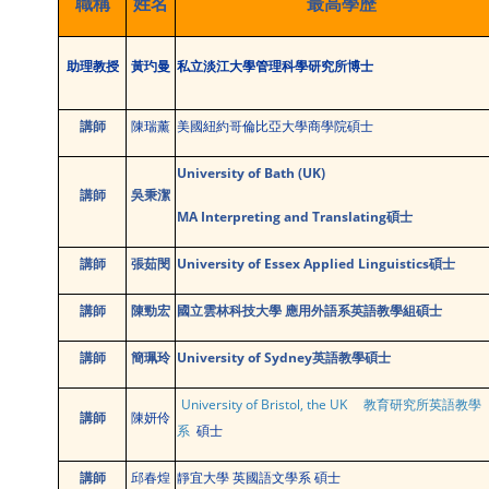
職稱
姓名
最高學歷
助理教授
黃玓曼
私立淡江大學管理科學研究所
博士
講師
陳瑞薰
美國紐約哥倫比亞大學商學院碩士
University of Bath (UK)
講師
吳秉潔
MA Interpreting and Translating
碩士
講師
張茹閔
University of Essex Applied Linguistics
碩士
講師
陳勁宏
國立雲林科技大學 應用外語系英語教學組碩士
講師
簡珮玲
University of Sydney
英語教學碩士
University of Bristol, the UK 教育研究所英語教學
講師
陳妍伶
系
碩士
講師
邱春煌
靜宜大學 英國語文學系 碩士