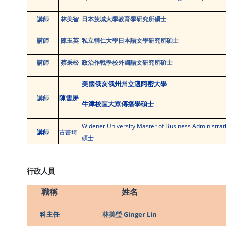
講師
林美智
日本茨城大學教育學研究所碩士
講師
陳玉英
私立輔仁大學日本語文學研究所碩士
講師
蔡秉松
政治作戰學校外國語文研究所碩士
美國俄亥俄州州立邁阿密大學
講師
陳雪屏
牛津校區大眾傳播學碩士
Widener University Master of Business Administrat
古書琦
講師
碩士
行政人員
職稱
姓名
科主任
林美瑩 Ginger Lin