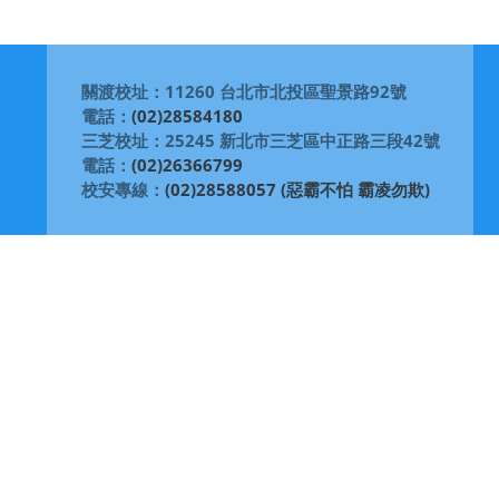
關渡校址：11260 台北市北投區聖景路92號
電話：
(02)28584180
三芝校址：25245 新北市三芝區中正路三段42號
電話：
(02)26366799
校安專線：
(02)28588057 (惡霸不怕 霸凌勿欺)