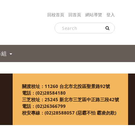
回校首頁
回首頁
網站導覽
登入
修組
關渡校址：11260 台北市北投區聖景路92號
電話：
(02)28584180
三芝校址：25245 新北市三芝區中正路三段42號
電話：
(02)26366799
校安專線：
(02)28588057 (惡霸不怕 霸凌勿欺)