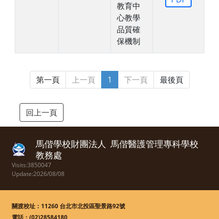
教育中
心教學
品質確
保機制
第一頁
上一頁
1
下一頁
最後頁
回上一頁
馬偕學校財團法人
馬偕醫護管理專科學校
教務處
Visits:3850047
Update:2026/08/08
關渡校址：11260 台北市北投區聖景路92號
電話：
(02)28584180