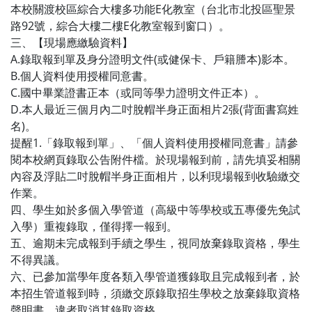
本校關渡校區綜合大樓多功能E化教室（台北市北投區聖景
路92號，綜合大樓二樓E化教室報到窗口）。
三、【現場應繳驗資料】
A.錄取報到單及身分證明文件(或健保卡、戶籍謄本)影本。
B.個人資料使用授權同意書。
C.國中畢業證書正本（或同等學力證明文件正本）。
D.本人最近三個月內二吋脫帽半身正面相片2張(背面書寫姓
名)。
提醒1.「錄取報到單」、「個人資料使用授權同意書」請參
閱本校網頁錄取公告附件檔。於現場報到前，請先填妥相關
內容及浮貼二吋脫帽半身正面相片，以利現場報到收驗繳交
作業。
四、學生如於多個入學管道（高級中等學校或五專優先免試
入學）重複錄取，僅得擇一報到。
五、逾期未完成報到手續之學生，視同放棄錄取資格，學生
不得異議。
六、已參加當學年度各類入學管道獲錄取且完成報到者，於
本招生管道報到時，須繳交原錄取招生學校之放棄錄取資格
聲明書，違者取消其錄取資格。